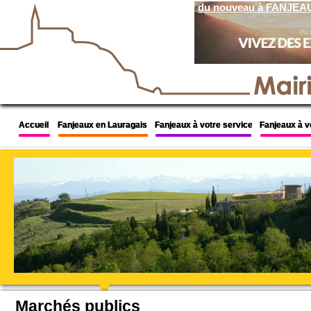
du nouveau à FANJEA
A FANJEAUX
Accueil
Accueil
Accueil
Fanjeaux en Lauragais
Fanjeaux en Lauragais
Fanjeaux en Lauragais
Fanjeaux à votre service
Fanjeaux à votre service
Fanjeaux à votre service
Fanjeaux à v
Fanjeaux à v
Fanjeaux à v
Marchés publics